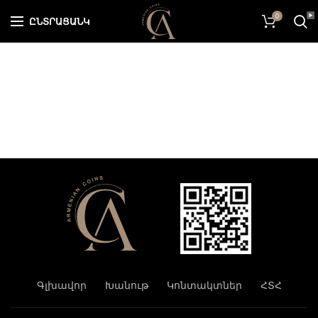
0
ԸՆՏՐԱՑԱՆԿ
Գլխավոր
Խանութ
Կոնտակտներ
ՀՏՀ