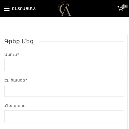
0
ԸՆՏՐԱՑԱՆԿ
Գրեք Մեզ
Անուն*
Էլ․ հասցե*
Հեռախոս