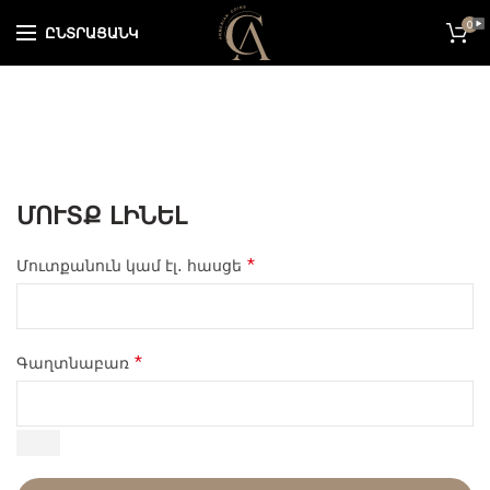
0
ԸՆՏՐԱՑԱՆԿ
ՄՈՒՏՔ ԼԻՆԵԼ
*
Մուտքանուն կամ էլ․ հասցե
*
Գաղտնաբառ