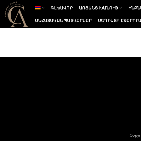
ԳԼԽԱՎՈՐ
ԱՌՑԱՆՑ ԽԱՆՈՒԹ
ԻՆՔՆ
ԱՆՀԱՏԱԿԱՆ ՊԱՏՎԵՐՆԵՐ
ՄԵԴԻԱՅԻ ԷՋԵՐՈՒ
Copyr