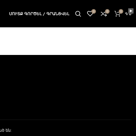
0
0
0
ՄՈՒՏՔ ԳՈՐԾԵԼ / ԳՐԱՆՑՎԵԼ
֏
0
ծ են: