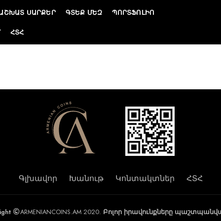
ԱՇԽԱՏ ՍԱՐՔԵՐ
ԳՏԵՔ ՄԵԶ
ՊՈՐՏՖՈԼԻՈ
Մ
ՀՏՀ
Գլխավոր
Խանութ
Կոնտակտներ
ՀՏՀ
ight
ARMENIANCOINS.AM 2020.
Բոլոր իրավունքները պաշտպանվա