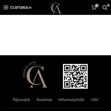
0
ԸՆՏՐԱՑԱՆԿ
Գլխավոր
Խանութ
Կոնտակտներ
ՀՏՀ