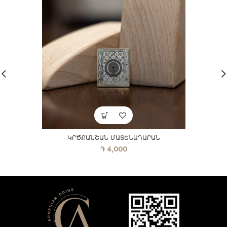
ԿՐԾՔԱՆՇԱՆ ՄԱՏԵՆԱԴԱՐԱՆ
֏
4,000