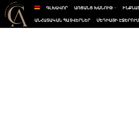
ԳԼԽԱՎՈՐ
ԱՌՑԱՆՑ ԽԱՆՈՒԹ
ԻՆՔՆԱ
ԱՆՀԱՏԱԿԱՆ ՊԱՏՎԵՐՆԵՐ
ՄԵԴԻԱՅԻ ԷՋԵՐՈՒ