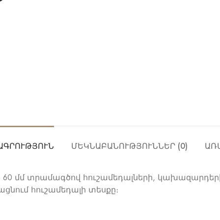
ԱԳՐՈՒԹՅՈՒՆ
ՄԵԿՆԱԲԱՆՈՒԹՅՈՒՆՆԵՐ (0)
ԱՌ
մ, 60 մմ տրամագծով հուշամեդալների, կախազարդե
ցնում հուշամեդալի տեսքը։