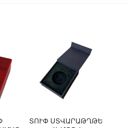
Փ
ՏՈՒՓ ՍՏՎԱՐԱԹՂԹԵ
Շ