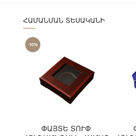
ՀԱՄԱՆՄԱՆ ՏԵՍԱԿԱՆԻ
-10%
ՓԱՅՏԵ ՏՈՒՓ