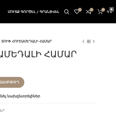
0
0
0
ՄՈՒՏՔ ԳՈՐԾԵԼ / ԳՐԱՆՑՎԵԼ
֏
0
ՏՈՒՓ ՀՈՒՇԱՄԵԴԱԼԻ ՀԱՄԱՐ
ԱՄԵԴԱԼԻ ՀԱՄԱՐ
ԶԱՄԲՅՈՒՂ
ցնել նախընտրելիներ
ԵՐ