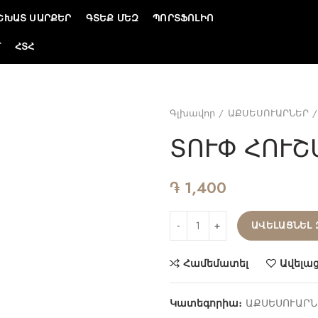
ՇԽԱՏ ՍԱՐՔԵՐ
ԳՏԵՔ ՄԵԶ
ՊՈՐՏՖՈԼԻՈ
Մ
ՀՏՀ
Գլխավոր
ԱՔՍԵՍՈՒԱՐՆԵՐ
ՏՈՒՓ ՀՈՒՇ
֏
1,400
ԱՎԵԼԱՑՆԵԼ 
Համեմատել
Ավելա
Կատեգորիա։
ԱՔՍԵՍՈՒԱՐՆ