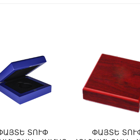
ՓԱՅՏԵ ՏՈՒՓ
ՓԱՅՏԵ ՏՈՒ