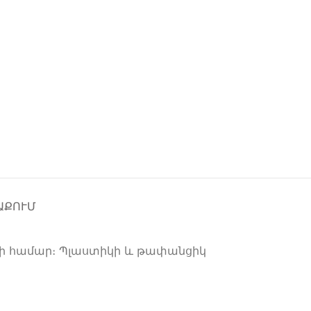
ԱՔՈՒՄ
րի համար։ Պլաստիկի և թափանցիկ