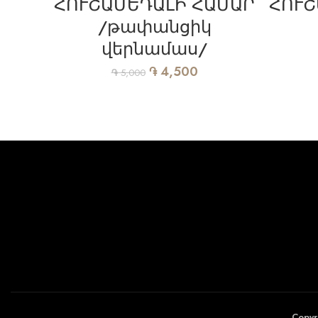
ՀՈՒՇԱՄԵԴԱԼԻ ՀԱՄԱՐ
ՀՈՒՇ
/թափանցիկ
վերնամաս/
֏
4,500
֏
5,000
Copyr