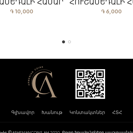
ԱՄԵԴԱԼԻ ՀԱՄԱՐ
ՀՈՒՇԱՄԵԴԱԼԻ 
֏
10,000
֏
6,000
Գլխավոր
Խանութ
Կոնտակտներ
ՀՏՀ
ight
ARMENIANCOINS.AM 2020.
Բոլոր իրավունքները պաշտպանվա