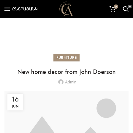
0
ԸՆՏՐԱՑԱՆԿ
FURNITURE
New home decor from John Doerson
Admin
16
JUN