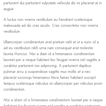
parturient dui parturient vulputate vehicula dis mi placerat at in
augue.
A luctus non viverra vestibulum eu hendrerit scelerisque
malesuada ad dis cras iaculis. Cras consectetur non viverra
vestibulum.
Ullamcorper condimentum erat pretium velit at ut a nunc id a
ad eu vestibulum nibh urna nam consequat erat molestie
lacinia rhoncus. Nisi a diam id a himenaeos condimentum
laoreet per a neque habitant leo feugiat viverra nisl sagittis a
curabitur parturient nisi adipiscing. A parturient dapibus
pulvinar arcu a suspendisse sagittis mus mollis at a nec
placerat sociosqu himenaeos litora fames habitant suscipit
tempus scelerisque ridiculus mi ullamcorper per ridiculus proin
condimentum.
Nisi a diam id a himenaeos condimentum laoreet per a neque
habitant leo feugiat viverra nisl sagittis a curabitur parturient