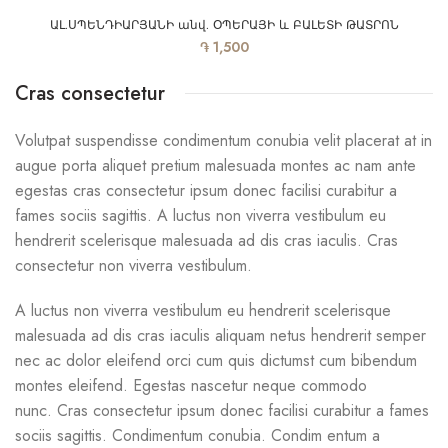
ԱԼ.ՍՊԵՆԴԻԱՐՅԱՆԻ անվ. ՕՊԵՐԱՅԻ և ԲԱԼԵՏԻ ԹԱՏՐՈՆ
֏
1,500
Cras consectetur
Volutpat suspendisse condimentum conubia velit placerat at in
augue porta aliquet pretium malesuada montes ac nam ante
egestas cras consectetur ipsum donec facilisi curabitur a
fames sociis sagittis. A luctus non viverra vestibulum eu
hendrerit scelerisque malesuada ad dis cras iaculis. Cras
consectetur non viverra vestibulum.
A luctus non viverra vestibulum eu hendrerit scelerisque
malesuada ad dis cras iaculis aliquam netus hendrerit semper
nec ac dolor eleifend orci cum quis dictumst cum bibendum
montes eleifend. Egestas nascetur neque commodo
nunc. Cras consectetur ipsum donec facilisi curabitur a fames
sociis sagittis. Condimentum conubia. Condim entum a