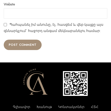
Website
Պահպանել իմ անունը, էլ․ հասցեմ և վեբ-կայքը այս
զննարկչում` հաջորդ անգամ մեկնաբանելու համար:
Գլխավոր
Խանութ
Կոնտակտներ
ՀՏՀ