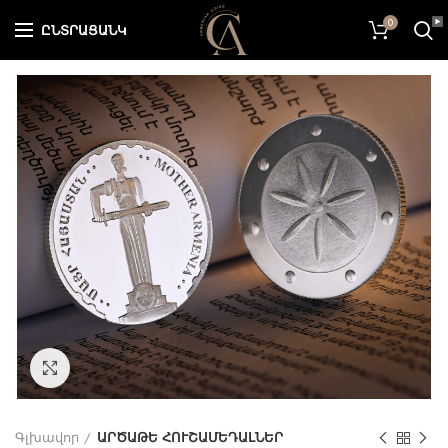
0
ԸՆՏՐԱՑԱՆԿ
Մեծացնելու համար սեղմել այստեղ
Գլխավոր
ԱՐԾԱԹԵ ՀՈՒՇԱՄԵԴԱԼՆԵՐ