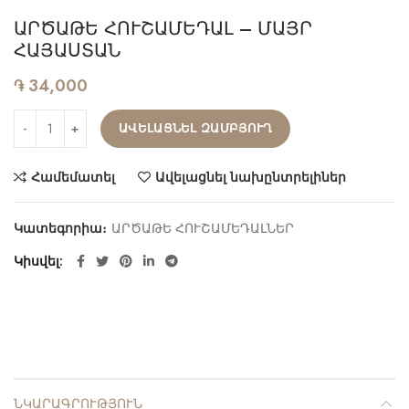
ԱՐԾԱԹԵ ՀՈՒՇԱՄԵԴԱԼ – ՄԱՅՐ
ՀԱՅԱՍՏԱՆ
֏
34,000
ԱՎԵԼԱՑՆԵԼ ԶԱՄԲՅՈՒՂ
Համեմատել
Ավելացնել նախընտրելիներ
Կատեգորիա։
ԱՐԾԱԹԵ ՀՈՒՇԱՄԵԴԱԼՆԵՐ
Կիսվել
ՆԿԱՐԱԳՐՈՒԹՅՈՒՆ