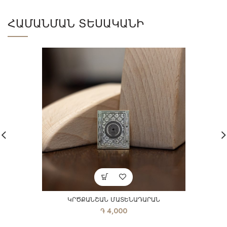
ՀԱՄԱՆՄԱՆ ՏԵՍԱԿԱՆԻ
ԿՐԾՔԱՆՇԱՆ ՄԱՏԵՆԱԴԱՐԱՆ
֏
4,000