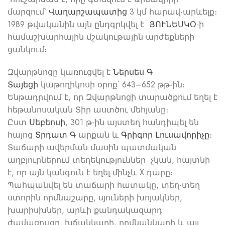
մարզում՝
Վաղարշապատից
3 կմ հարավ-արևելք։
1989 թվականին այն ընդգրկվել է
ՅՈՒՆԵՍԿՕ
-ի
համաշխարհային մշակութային արժեքների
ցանկում։
Զվարթնոցը կառուցվել է
Ներսես Գ
Տայեցի
կաթողիկոսի օրոք՝ 643–652 թթ-ին։
Ենթադրվում է, որ Զվարթնոցի տարածքում եղել է
հեթանոսական Տիր աստծու մեհյանը։
Ըստ
Սեբեոսի
, 301 թ-ին այստեղ հանդիպել են
հայոց
Տրդատ Գ
արքան և
Գրիգոր Լուսավորիչը
։
Տաճարի ավերման մասին պատմական
աղբյուրներում տեղեկություններ չկան, հայտնի
է, որ այն կանգուն է եղել մինչև X դարը։
Պահպանվել են տաճարի հատակը, տեղ-տեղ
ստորին որմնաշարը, սյուների խոյակներ,
խարիսխներ, արևի քանդակազարդ
ժամացույցը, խճանկարի, որմնանկարի և այլ