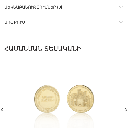
ՄԵԿՆԱԲԱՆՈՒԹՅՈՒՆՆԵՐ (0)
ԱՌԱՔՈՒՄ
ՀԱՄԱՆՄԱՆ ՏԵՍԱԿԱՆԻ