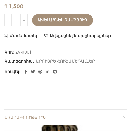
֏
1,500
ԱՎԵԼԱՑՆԵԼ ԶԱՄԲՅՈՒՂ
Համեմատել
Ավելացնել նախընտրելիներ
Կոդ։
ZV-0001
Կատեգորիա։
ԱՐՈՒՅՐԵ ՀՈՒՇԱՄԵԴԱԼՆԵՐ
Կիսվել
ՆԿԱՐԱԳՐՈՒԹՅՈՒՆ