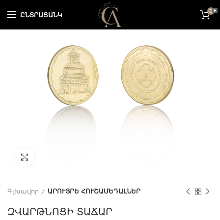
0
ԸՆՏՐԱՑԱՆԿ
Մեծացնելու համար սեղմել այստեղ
Գլխավոր
ԱՐՈՒՅՐԵ ՀՈՒՇԱՄԵԴԱԼՆԵՐ
ԶՎԱՐԹՆՈՑԻ ՏԱՃԱՐ