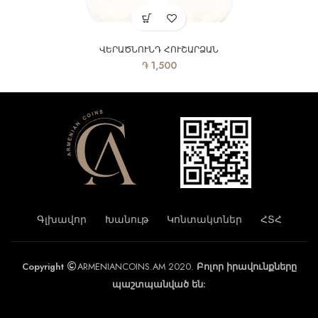
ՎԵՐԱԾՆՈՒՆԴ ՀՈՒՇԱՐՁԱՆ
֏
1,500
Գլխավոր
Խանութ
Կոնտակտներ
ՀՏՀ
Copyright
ARMENIANCOINS.AM 2020.
Բոլոր իրավունքները
պաշտպանված են: