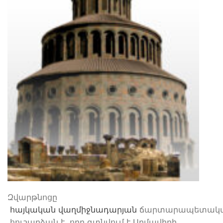
Զվարթնոցը
հայկական
վաղմիջնադարյան
ճարտարապետակ
հուշարձան է, որը գտնվում է Արմավիրի